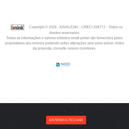
Copyright © 2026 - KAVALESKI :: CRECI 20877J :: Todos os
direitos reservados.
Todas as informações e valores exibidos neste portal são fornecidos pelos
proprietários dos imóveis podendo sofrer alterações sem aviso prévio. Antes
da proposta, consulte nossos corretores.
.
Fale agora pelo WhatsApp!
ENTENDI E FECHAR