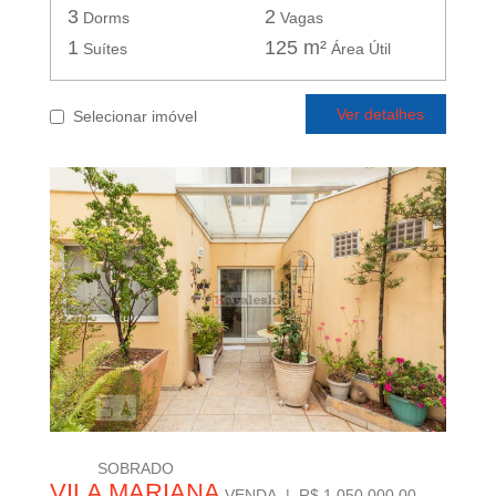
3
2
Dorms
Vagas
1
125 m²
Suítes
Área Útil
Ver detalhes
Selecionar imóvel
SOBRADO
VILA MARIANA
VENDA | R$ 1.050.000,00