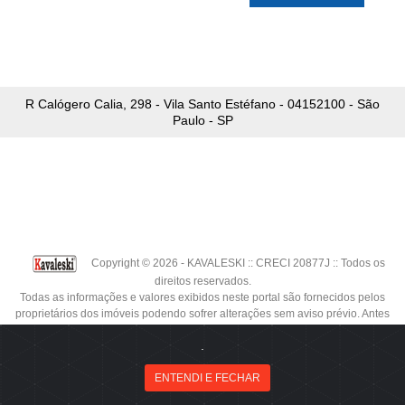
R Calógero Calia, 298 - Vila Santo Estéfano - 04152100 - São
Paulo - SP
Copyright © 2026 - KAVALESKI :: CRECI 20877J :: Todos os
direitos reservados.
Todas as informações e valores exibidos neste portal são fornecidos pelos
proprietários dos imóveis podendo sofrer alterações sem aviso prévio. Antes
da proposta, consulte nossos corretores.
.
Fale agora pelo WhatsApp!
ENTENDI E FECHAR