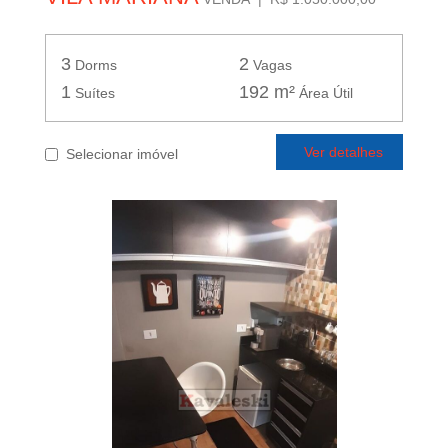
3
2
Dorms
Vagas
1
192 m²
Suítes
Área Útil
Ver detalhes
Selecionar imóvel