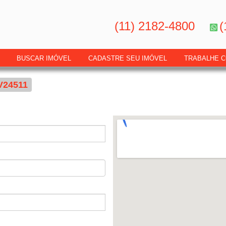
(11) 2182-4800
(
BUSCAR IMÓVEL
CADASTRE SEU IMÓVEL
TRABALHE 
V24511